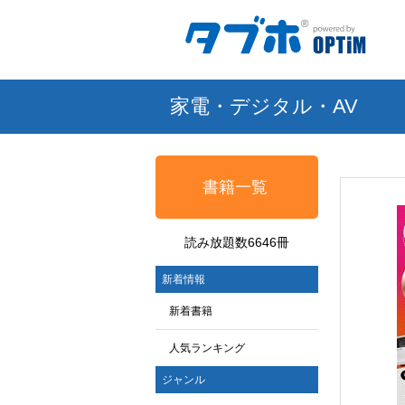
家電・デジタル・AV
書籍一覧
読み放題数6646冊
新着情報
新着書籍
人気ランキング
ジャンル