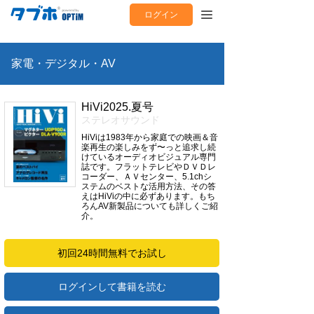
ログイン
家電・デジタル・AV
HiVi2025.夏号
ステレオサウンド
HiViは1983年から家庭での映画＆音
楽再生の楽しみをず〜っと追求し続
けているオーディオビジュアル専門
誌です。フラットテレビやＤＶＤレ
コーダー、ＡＶセンター、5.1chシ
ステムのベストな活用方法、その答
えはHiViの中に必ずあります。もち
ろんAV新製品についても詳しくご紹
介。
初回24時間無料でお試し
ログインして書籍を読む