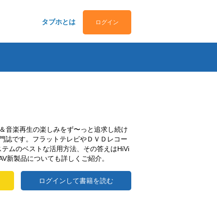
タブホとは
ログイン
の映画＆音楽再生の楽しみをず〜っと追求し続け
門誌です。フラットテレビやＤＶＤレコー
ステムのベストな活用方法、その答えはHiVi
AV新製品についても詳しくご紹介。
ログインして書籍を読む