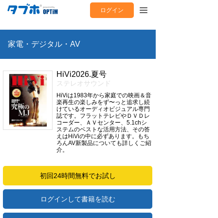
ログイン
家電・デジタル・AV
HiVi2026.夏号
ステレオサウンド
HiViは1983年から家庭での映画＆音
楽再生の楽しみをず〜っと追求し続
けているオーディオビジュアル専門
誌です。フラットテレビやＤＶＤレ
コーダー、ＡＶセンター、5.1chシ
ステムのベストな活用方法、その答
えはHiViの中に必ずあります。もち
ろんAV新製品についても詳しくご紹
介。
初回24時間無料でお試し
ログインして書籍を読む