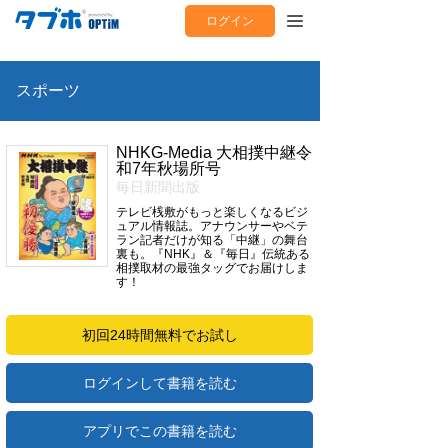
ログイン
スポーツ
NHKG-Media 大相撲中継令
和7年秋場所号
毎日新聞出版
テレビ桟敷がもっと楽しくなるビジ
ュアル情報誌。アナウンサーやベテ
ラン記者だけが知る「中継」の舞台
裏も。『NHK』＆『毎日』伝統ある
相撲取材の最強タッグでお届けしま
す！
初回24時間無料でお試し
ログインして書籍を読む
アプリでこの書籍を読む