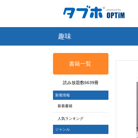
趣味
書籍一覧
読み放題数6639冊
新着情報
新着書籍
人気ランキング
ジャンル