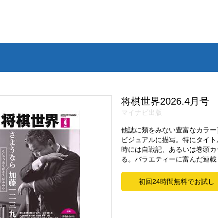
将棋世界2026.4月号
マイナビ出版
他誌に類をみない豊富なカラー
ビジュアルに描写。特にタイト
時には自戦記、あるいは巻頭カ
る。バラエティーに富んだ連載
初回24時間無料でお試し