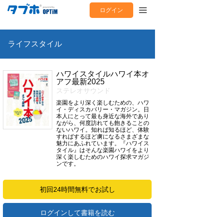
ログイン
ライフスタイル
ハワイスタイルハワイ本オ
アフ最新2025
ステレオサウンド
楽園をより深く楽しむための、ハワ
イ・ディスカバリー・マガジン。日
本人にとって最も身近な海外であり
ながら、何度訪れても飽きることの
ないハワイ。知れば知るほど、体験
すればするほど虜になるさまざまな
魅力にあふれています。『ハワイス
タイル』はそんな楽園ハワイをより
深く楽しむためのハワイ探求マガジ
ンです。
初回24時間無料でお試し
ログインして書籍を読む