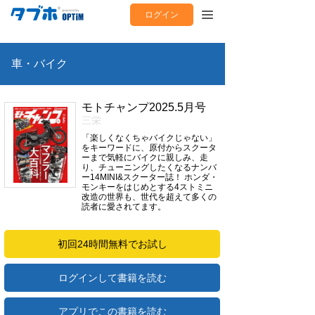
ログイン
車・バイク
モトチャンプ2025.5月号
三栄
「楽しくなくちゃバイクじゃない」
をキーワードに、原付からスクータ
ーまで気軽にバイクに親しみ、走
り、チューニングしたくなるナンバ
ー14MINI&スクーター誌！ ホンダ・
モンキーをはじめとする4ストミニ
改造の世界も、世代を超えて多くの
読者に愛されてます。
初回24時間無料でお試し
ログインして書籍を読む
アプリでこの書籍を読む