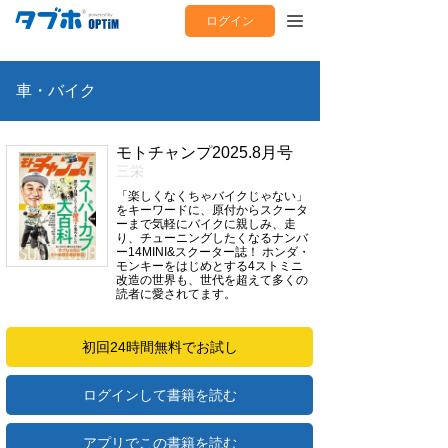
ログイン
車・バイク
モトチャンプ2025.8月号
三栄
「楽しくなくちゃバイクじゃない」
をキーワードに、原付からスクータ
ーまで気軽にバイクに親しみ、走
り、チューニングしたくなるナンバ
ー14MINI&スクーター誌！ ホンダ・
モンキーをはじめとする4ストミニ
改造の世界も、世代を超えて多くの
読者に愛されてます。
初回24時間無料でお試し
ログインして書籍を読む
アプリでこの書籍を読む