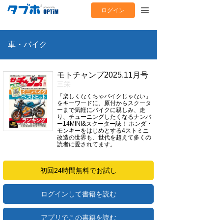
ログイン
車・バイク
モトチャンプ2025.11月号
三栄
「楽しくなくちゃバイクじゃない」
をキーワードに、原付からスクータ
ーまで気軽にバイクに親しみ、走
り、チューニングしたくなるナンバ
ー14MINI&スクーター誌！ ホンダ・
モンキーをはじめとする4ストミニ
改造の世界も、世代を超えて多くの
読者に愛されてます。
初回24時間無料でお試し
ログインして書籍を読む
アプリでこの書籍を読む