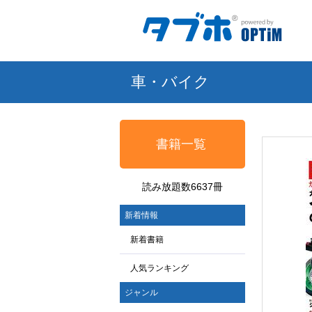
車・バイク
書籍一覧
読み放題数6637冊
新着情報
新着書籍
人気ランキング
ジャンル