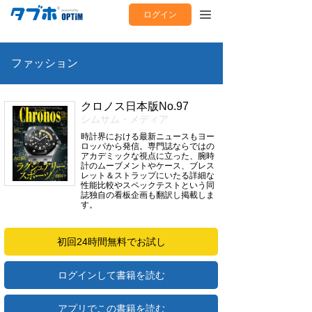
ログイン
ファッション
クロノス日本版No.97
シムサム・メディア
時計界における最新ニュースもヨー
ロッパから発信。専門誌ならではの
アカデミックな視点に立った、腕時
計のムーブメントやケース、ブレス
レット＆ストラップにいたる詳細な
性能比較やスペックテストという同
誌独自の看板企画も翻訳し掲載しま
す。
初回24時間無料でお試し
ログインして書籍を読む
アプリでこの書籍を読む