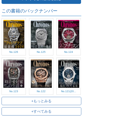
この書籍のバックナンバー
No.126
No.125
No.124
No.123
No.122
No.121(20...
+もっとみる
+すべてみる