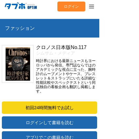
ログイン
ファッション
クロノス日本版No.117
シムサム・メディア
時計界における最新ニュースもヨー
ロッパから発信。専門誌ならではの
アカデミックな視点に立った、腕時
計のムーブメントやケース、ブレス
レット＆ストラップにいたる詳細な
性能比較やスペックテストという同
誌独自の看板企画も翻訳し掲載しま
す。
初回24時間無料でお試し
ログインして書籍を読む
アプリでこの書籍を読む