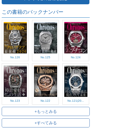
この書籍のバックナンバー
No.126
No.125
No.124
No.123
No.122
No.121(20...
+もっとみる
+すべてみる