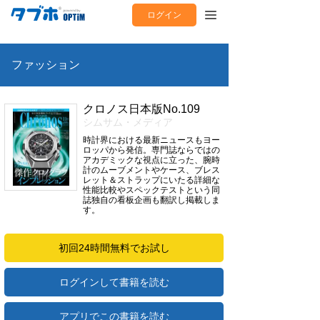
ログイン
ファッション
クロノス日本版No.109
シムサム・メディア
時計界における最新ニュースもヨー
ロッパから発信。専門誌ならではの
アカデミックな視点に立った、腕時
計のムーブメントやケース、ブレス
レット＆ストラップにいたる詳細な
性能比較やスペックテストという同
誌独自の看板企画も翻訳し掲載しま
す。
初回24時間無料でお試し
ログインして書籍を読む
アプリでこの書籍を読む