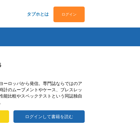
タブホとは
ログイン
6
ヨーロッパから発信。専門誌ならではのア
時計のムーブメントやケース、ブレスレッ
性能比較やスペックテストという同誌独自
。
ログインして書籍を読む