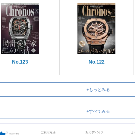
No.123
No.122
+もっとみる
+すべてみる
ご利用方法
対応デバイス
よ