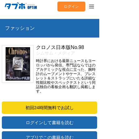
ログイン
ファッション
クロノス日本版No.98
シムサム・メディア
時計界における最新ニュースもヨー
ロッパから発信。専門誌ならではの
アカデミックな視点に立った、腕時
計のムーブメントやケース、ブレス
レット＆ストラップにいたる詳細な
性能比較やスペックテストという同
誌独自の看板企画も翻訳し掲載しま
す。
初回24時間無料でお試し
ログインして書籍を読む
アプリでこの書籍を読む