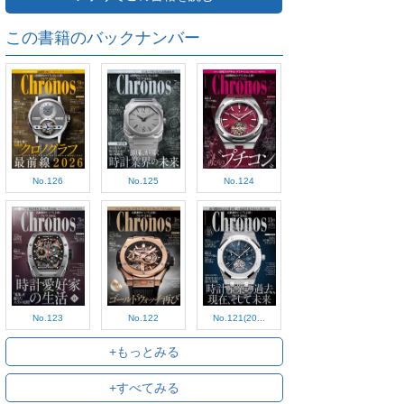
この書籍のバックナンバー
No.126
No.125
No.124
No.123
No.122
No.121(20...
+もっとみる
+すべてみる