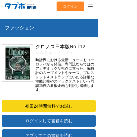
ログイン
ファッション
クロノス日本版No.112
シムサム・メディア
時計界における最新ニュースもヨー
ロッパから発信。専門誌ならではの
アカデミックな視点に立った、腕時
計のムーブメントやケース、ブレス
レット＆ストラップにいたる詳細な
性能比較やスペックテストという同
誌独自の看板企画も翻訳し掲載しま
す。
初回24時間無料でお試し
ログインして書籍を読む
アプリでこの書籍を読む