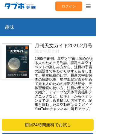
ログイン
趣味
月刊天文ガイド2021.2月号
誠文堂新光社
1965年創刊。星空と宇宙に関心があ
る人のための月刊誌。話題の星空イ
ベントの楽しみ方から、注目の宇宙
の話題までをわかりやすく紹介しま
す。星空観察の仕方、最新の宇宙探
査の解説記事、星空風景写真を初め
て撮る人のための撮影方法紹介、天
体望遠鏡の使い方、注目の天文グッ
ズ紹介、ディープな天体写真撮影テ
クニックなど、ビギナーからベテラ
ンまで楽しめる幅広い内容です。記
事と連動した星空動画は天文ガイド
YouTubeチャンネルに毎月アップ。
初回24時間無料でお試し