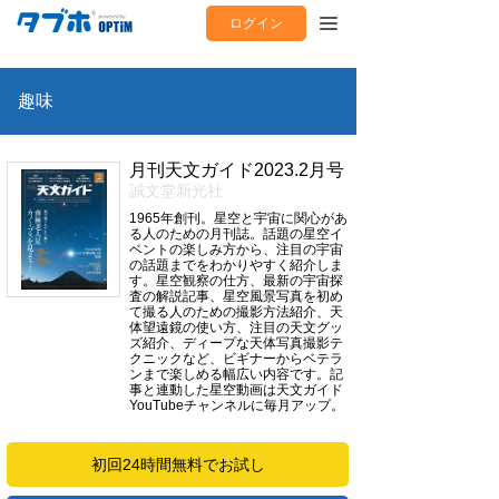
ログイン
趣味
月刊天文ガイド2023.2月号
誠文堂新光社
1965年創刊。星空と宇宙に関心があ
る人のための月刊誌。話題の星空イ
ベントの楽しみ方から、注目の宇宙
の話題までをわかりやすく紹介しま
す。星空観察の仕方、最新の宇宙探
査の解説記事、星空風景写真を初め
て撮る人のための撮影方法紹介、天
体望遠鏡の使い方、注目の天文グッ
ズ紹介、ディープな天体写真撮影テ
クニックなど、ビギナーからベテラ
ンまで楽しめる幅広い内容です。記
事と連動した星空動画は天文ガイド
YouTubeチャンネルに毎月アップ。
初回24時間無料でお試し