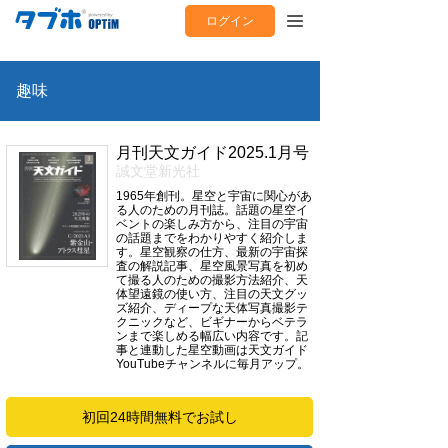
ログイン
趣味
月刊天文ガイド2025.1月号
誠文堂新光社
1965年創刊。星空と宇宙に関心があ
る人のための月刊誌。話題の星空イ
ベントの楽しみ方から、注目の宇宙
の話題までをわかりやすく紹介しま
す。星空観察の仕方、最新の宇宙探
査の解説記事、星空風景写真を初め
て撮る人のための撮影方法紹介、天
体望遠鏡の使い方、注目の天文グッ
ズ紹介、ディープな天体写真撮影テ
クニックなど、ビギナーからベテラ
ンまで楽しめる幅広い内容です。記
事と連動した星空動画は天文ガイド
YouTubeチャンネルに毎月アップ。
初回24時間無料でお試し