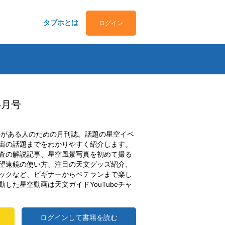
タブホとは
ログイン
4月号
関心がある人のための月刊誌。話題の星空イベ
宙の話題までをわかりやすく紹介します。
査の解説記事、星空風景写真を初めて撮る
望遠鏡の使い方、注目の天文グッズ紹介、
ックなど、ビギナーからベテランまで楽し
した星空動画は天文ガイドYouTubeチャ
ログインして書籍を読む