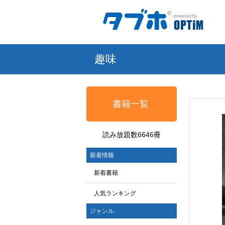
趣味
書籍一覧
読み放題数6646冊
新着情報
新着書籍
人気ランキング
ジャンル