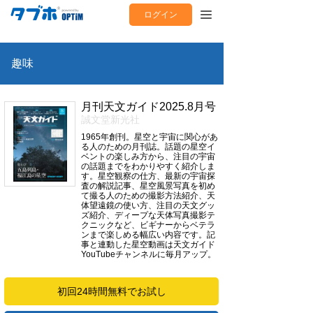
ログイン
趣味
月刊天文ガイド2025.8月号
誠文堂新光社
1965年創刊。星空と宇宙に関心があ
る人のための月刊誌。話題の星空イ
ベントの楽しみ方から、注目の宇宙
の話題までをわかりやすく紹介しま
す。星空観察の仕方、最新の宇宙探
査の解説記事、星空風景写真を初め
て撮る人のための撮影方法紹介、天
体望遠鏡の使い方、注目の天文グッ
ズ紹介、ディープな天体写真撮影テ
クニックなど、ビギナーからベテラ
ンまで楽しめる幅広い内容です。記
事と連動した星空動画は天文ガイド
YouTubeチャンネルに毎月アップ。
初回24時間無料でお試し