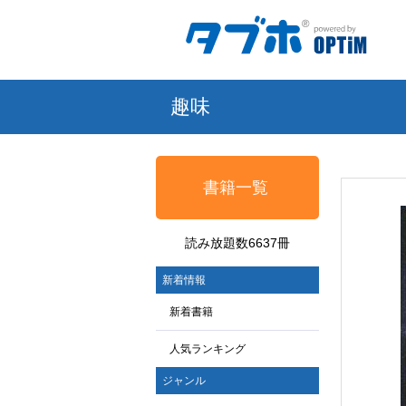
趣味
書籍一覧
読み放題数6637冊
新着情報
新着書籍
人気ランキング
ジャンル