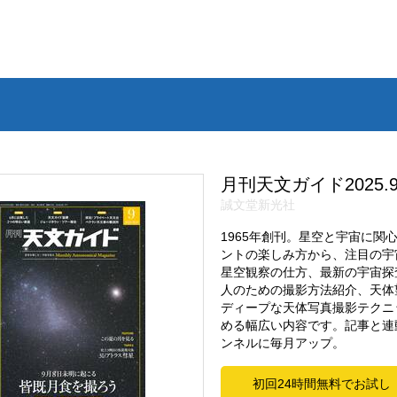
月刊天文ガイド2025.
誠文堂新光社
1965年創刊。星空と宇宙に
ントの楽しみ方から、注目の宇
星空観察の仕方、最新の宇宙探
人のための撮影方法紹介、天体
ディープな天体写真撮影テクニ
める幅広い内容です。記事と連動
ンネルに毎月アップ。
初回24時間無料でお試し