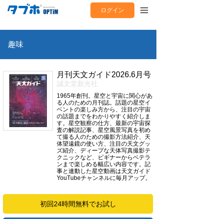
ログイン
趣味
月刊天文ガイド2026.6月号
誠文堂新光社
1965年創刊。星空と宇宙に関心があ
る人のための月刊誌。話題の星空イ
ベントの楽しみ方から、注目の宇宙
の話題までをわかりやすく紹介しま
す。星空観察の仕方、最新の宇宙探
査の解説記事、星空風景写真を初め
て撮る人のための撮影方法紹介、天
体望遠鏡の使い方、注目の天文グッ
ズ紹介、ディープな天体写真撮影テ
クニックなど、ビギナーからベテラ
ンまで楽しめる幅広い内容です。記
事と連動した星空動画は天文ガイド
YouTubeチャンネルに毎月アップ。
初回24時間無料でお試し