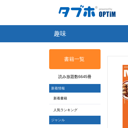
趣味
書籍一覧
読み放題数6645冊
新着情報
新着書籍
人気ランキング
ジャンル