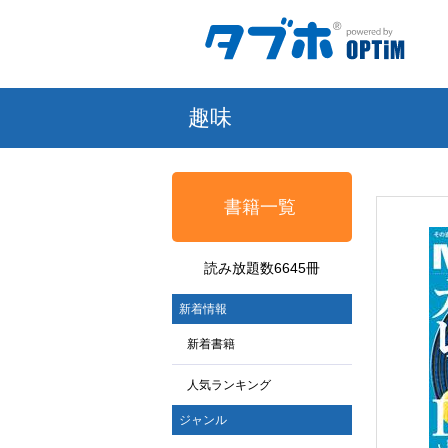
趣味
書籍一覧
読み放題数6645冊
新着情報
新着書籍
人気ランキング
ジャンル