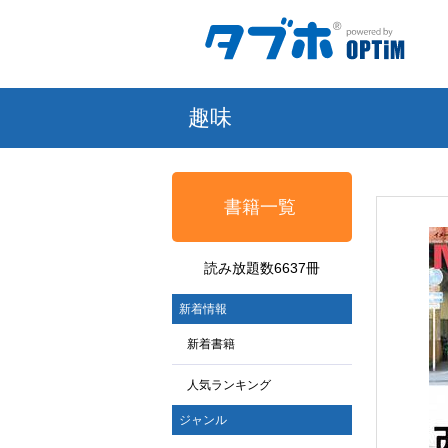
趣味
書籍一覧
読み放題数6637冊
新着情報
新着書籍
人気ランキング
ジャンル