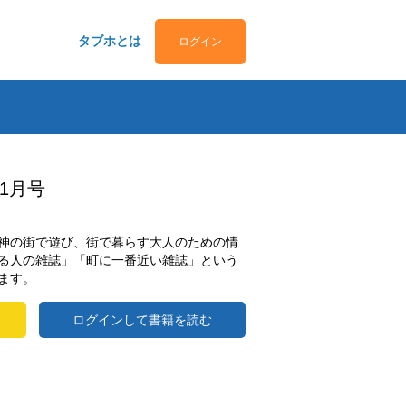
タブホとは
ログイン
.11月号
神の街で遊び、街で暮らす大人のための情
る人の雑誌」「町に一番近い雑誌」という
ます。
ログインして書籍を読む