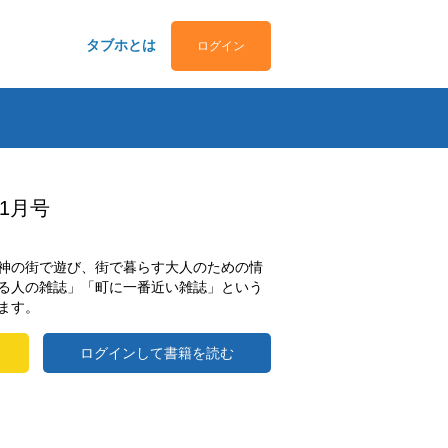
タブホとは
ログイン
.11月号
神の街で遊び、街で暮らす大人のための情
る人の雑誌」「町に一番近い雑誌」という
ます。
ログインして書籍を読む