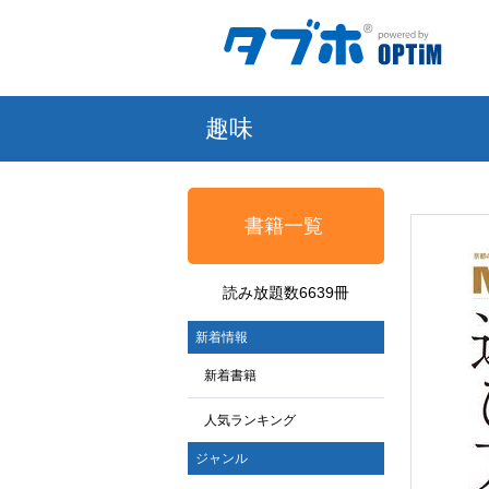
趣味
書籍一覧
読み放題数6639冊
新着情報
新着書籍
人気ランキング
ジャンル