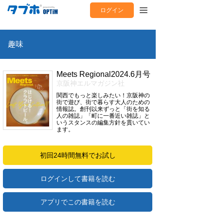
ログイン
趣味
Meets Regional2024.6月号
京阪神エルマガジン社
関西でもっと楽しみたい！京阪神の
街で遊び、街で暮らす大人のための
情報誌。創刊以来ずっと「街を知る
人の雑誌」「町に一番近い雑誌」と
いうスタンスの編集方針を貫いてい
ます。
初回24時間無料でお試し
ログインして書籍を読む
アプリでこの書籍を読む