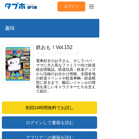
ログイン
趣味
鉄おも！Vol.152
ネコ・パブリッシング
電車好きのお子さん、そしてパパ・
ママに大人気なファミリー向け鉄道
総合情報誌。鉄道玩具・鉄道グッズ
から沿線のお出かけ情報、全国各地
の鉄道イベントや鉄道車輌・鉄道模
型に至るまで、幅広いジャンルの情
報を楽しいキャラクターたちを交え
て紹介。
初回24時間無料でお試し
ログインして書籍を読む
アプリでこの書籍を読む