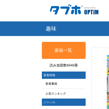
趣味
書籍一覧
読み放題数6646冊
新着情報
新着書籍
人気ランキング
ジャンル