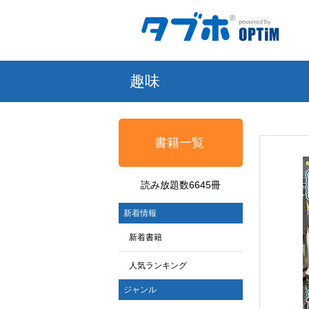
趣味
書籍一覧
読み放題数6645冊
新着情報
新着書籍
人気ランキング
ジャンル