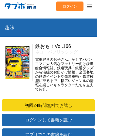
ログイン
趣味
鉄おも！Vol.166
ネコ・パブリッシング
電車好きのお子さん、そしてパパ・
ママに大人気なファミリー向け鉄道
総合情報誌。鉄道玩具・鉄道グッズ
から沿線のお出かけ情報、全国各地
の鉄道イベントや鉄道車輌・鉄道模
型に至るまで、幅広いジャンルの情
報を楽しいキャラクターたちを交え
て紹介。
初回24時間無料でお試し
ログインして書籍を読む
アプリでこの書籍を読む