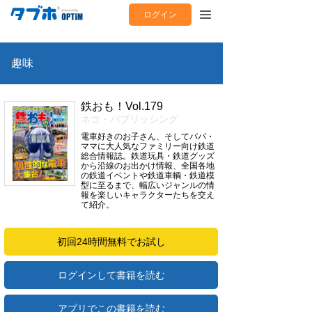
ログイン
趣味
鉄おも！Vol.179
ネコ・パブリッシング
電車好きのお子さん、そしてパパ・
ママに大人気なファミリー向け鉄道
総合情報誌。鉄道玩具・鉄道グッズ
から沿線のお出かけ情報、全国各地
の鉄道イベントや鉄道車輌・鉄道模
型に至るまで、幅広いジャンルの情
報を楽しいキャラクターたちを交え
て紹介。
初回24時間無料でお試し
ログインして書籍を読む
アプリでこの書籍を読む