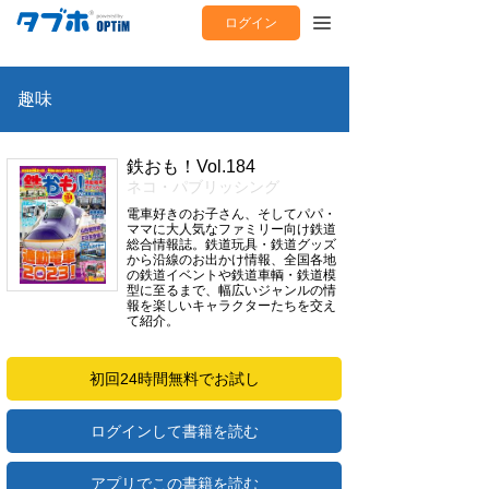
ログイン
趣味
鉄おも！Vol.184
ネコ・パブリッシング
電車好きのお子さん、そしてパパ・
ママに大人気なファミリー向け鉄道
総合情報誌。鉄道玩具・鉄道グッズ
から沿線のお出かけ情報、全国各地
の鉄道イベントや鉄道車輌・鉄道模
型に至るまで、幅広いジャンルの情
報を楽しいキャラクターたちを交え
て紹介。
初回24時間無料でお試し
ログインして書籍を読む
アプリでこの書籍を読む