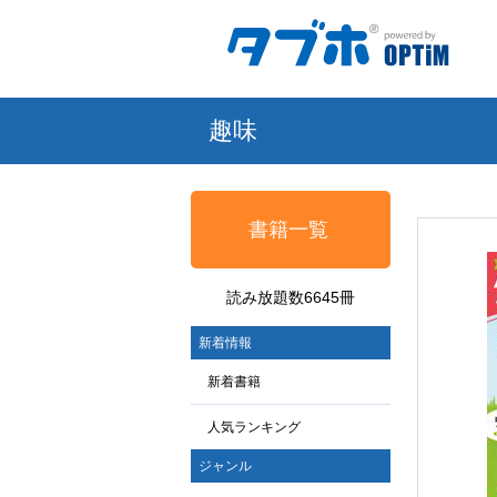
趣味
書籍一覧
読み放題数6645冊
新着情報
新着書籍
人気ランキング
ジャンル