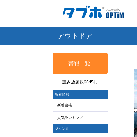
アウトドア
書籍一覧
読み放題数6645冊
新着情報
新着書籍
人気ランキング
ジャンル