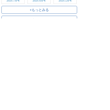
2025.7月号
2025.4月号
2025.1月号
+もっとみる
+すべてみる
ご利用方法
対応デバイス
よくある質問
ご利用規約
プライバシーポリシー
お問い合わせ
サービス運営会社
株式会社オプティム
オプティムはビジネス向けスマホ・タブレットアプリのマーケットリー
ダーです。
お申し込み・ご相談はメールで随時受付をしております。お気軽にお問
い合わせください。
〒105-0022
東京都港区海岸1丁目2番20号 汐留ビルディング 18F