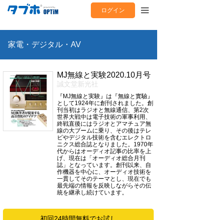
ログイン
家電・デジタル・AV
MJ無線と実験2020.10月号
誠文堂新光社
『MJ無線と実験』は『無線と實驗』
として1924年に創刊されました。創
刊当初はラジオと無線通信、第2次
世界大戦中は電子技術の軍事利用、
終戦直後にはラジオとアマチュア無
線の大ブームに乗り、その後はテレ
ビやデジタル技術を含むエレクトロ
ニクス総合誌となりました。1970年
代からはオーディオ記事の比率を上
げ、現在は「オーディオ総合月刊
誌」となっています。創刊以来、自
作機器を中心に、オーディオ技術を
一貫してそのテーマとし、現在でも
最先端の情報を反映しながらその伝
統を継承し続けています。
初回24時間無料でお試し