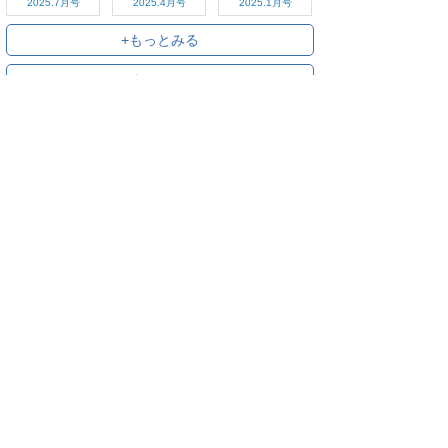
2025.7月号
2025.4月号
2025.1月号
+もっとみる
+すべてみる
ご利用方法
対応デバイス
よくある質問
ご利用規約
プライバシーポリシー
お問い合わせ
サービス運営会社
株式会社オプティム
オプティムはビジネス向けスマホ・タブレットアプリのマーケットリー
ダーです。
お申し込み・ご相談はメールで随時受付をしております。お気軽にお問
い合わせください。
〒105-0022
東京都港区海岸1丁目2番20号 汐留ビルディング 18F