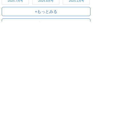
2025.7月号
2025.4月号
2025.1月号
+もっとみる
+すべてみる
ご利用方法
対応デバイス
よくある質問
ご利用規約
プライバシーポリシー
お問い合わせ
サービス運営会社
株式会社オプティム
オプティムはビジネス向けスマホ・タブレットアプリのマーケットリー
ダーです。
お申し込み・ご相談はメールで随時受付をしております。お気軽にお問
い合わせください。
〒105-0022
東京都港区海岸1丁目2番20号 汐留ビルディング 18F