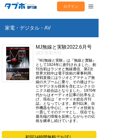
ログイン
家電・デジタル・AV
MJ無線と実験2022.6月号
誠文堂新光社
『MJ無線と実験』は『無線と實驗』
として1924年に創刊されました。創
刊当初はラジオと無線通信、第2次
世界大戦中は電子技術の軍事利用、
終戦直後にはラジオとアマチュア無
線の大ブームに乗り、その後はテレ
ビやデジタル技術を含むエレクトロ
ニクス総合誌となりました。1970年
代からはオーディオ記事の比率を上
げ、現在は「オーディオ総合月刊
誌」となっています。創刊以来、自
作機器を中心に、オーディオ技術を
一貫してそのテーマとし、現在でも
最先端の情報を反映しながらその伝
統を継承し続けています。
初回24時間無料でお試し