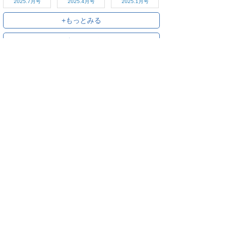
2025.7月号
2025.4月号
2025.1月号
+もっとみる
+すべてみる
ご利用方法
対応デバイス
よくある質問
ご利用規約
プライバシーポリシー
お問い合わせ
サービス運営会社
株式会社オプティム
オプティムはビジネス向けスマホ・タブレットアプリのマーケットリー
ダーです。
お申し込み・ご相談はメールで随時受付をしております。お気軽にお問
い合わせください。
〒105-0022
東京都港区海岸1丁目2番20号 汐留ビルディング 18F