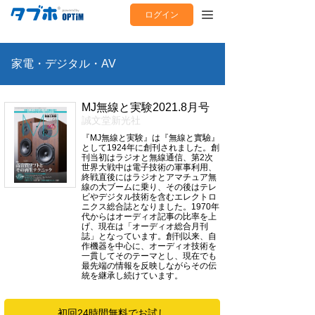
ログイン
家電・デジタル・AV
MJ無線と実験2021.8月号
誠文堂新光社
『MJ無線と実験』は『無線と實驗』
として1924年に創刊されました。創
刊当初はラジオと無線通信、第2次
世界大戦中は電子技術の軍事利用、
終戦直後にはラジオとアマチュア無
線の大ブームに乗り、その後はテレ
ビやデジタル技術を含むエレクトロ
ニクス総合誌となりました。1970年
代からはオーディオ記事の比率を上
げ、現在は「オーディオ総合月刊
誌」となっています。創刊以来、自
作機器を中心に、オーディオ技術を
一貫してそのテーマとし、現在でも
最先端の情報を反映しながらその伝
統を継承し続けています。
初回24時間無料でお試し