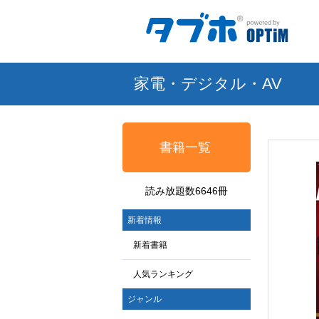
家電・デジタル・AV
書籍一覧
読み放題数6646冊
新着情報
新着書籍
人気ランキング
ジャンル