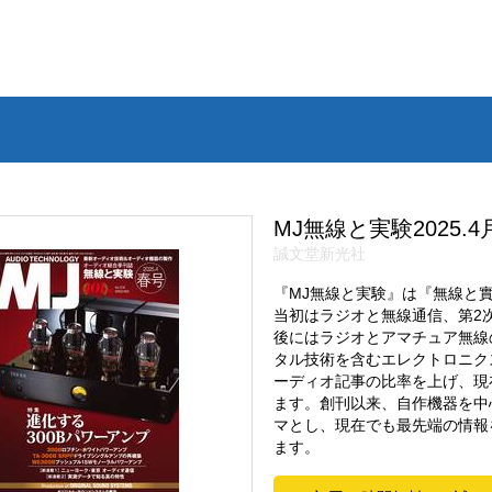
MJ無線と実験2025.4
誠文堂新光社
『MJ無線と実験』は『無線と實
当初はラジオと無線通信、第2
後にはラジオとアマチュア無線
タル技術を含むエレクトロニク
ーディオ記事の比率を上げ、現
ます。創刊以来、自作機器を中
マとし、現在でも最先端の情報
ます。