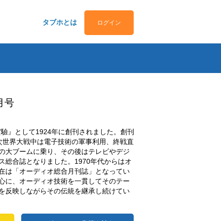
タブホとは
ログイン
月号
驗』として1924年に創刊されました。創刊
次世界大戦中は電子技術の軍事利用、終戦直
の大ブームに乗り、その後はテレビやデジ
ス総合誌となりました。1970年代からはオ
在は「オーディオ総合月刊誌」となってい
心に、オーディオ技術を一貫してそのテー
を反映しながらその伝統を継承し続けてい