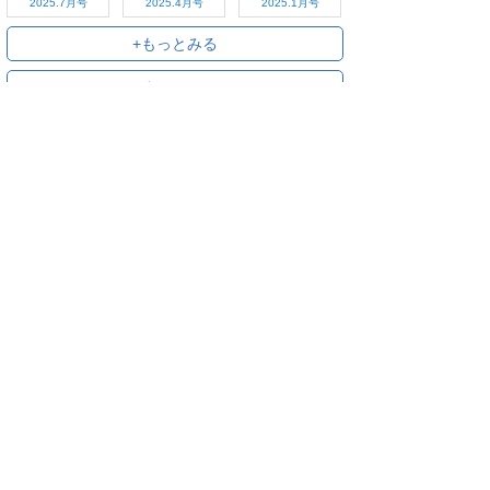
2025.7月号
2025.4月号
2025.1月号
+もっとみる
+すべてみる
ご利用方法
対応デバイス
よくある質問
ご利用規約
プライバシーポリシー
お問い合わせ
サービス運営会社
株式会社オプティム
オプティムはビジネス向けスマホ・タブレットアプリのマーケットリー
ダーです。
お申し込み・ご相談はメールで随時受付をしております。お気軽にお問
い合わせください。
〒105-0022
東京都港区海岸1丁目2番20号 汐留ビルディング 18F