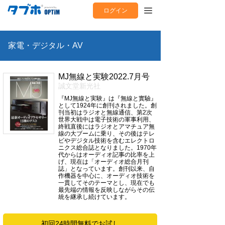
ログイン
家電・デジタル・AV
MJ無線と実験2022.7月号
誠文堂新光社
『MJ無線と実験』は『無線と實驗』
として1924年に創刊されました。創
刊当初はラジオと無線通信、第2次
世界大戦中は電子技術の軍事利用、
終戦直後にはラジオとアマチュア無
線の大ブームに乗り、その後はテレ
ビやデジタル技術を含むエレクトロ
ニクス総合誌となりました。1970年
代からはオーディオ記事の比率を上
げ、現在は「オーディオ総合月刊
誌」となっています。創刊以来、自
作機器を中心に、オーディオ技術を
一貫してそのテーマとし、現在でも
最先端の情報を反映しながらその伝
統を継承し続けています。
初回24時間無料でお試し