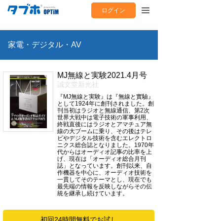
ログイン
家電・デジタル・AV
MJ無線と実験2021.4月号
誠文堂新光社
『MJ無線と実験』は『無線と實驗』
として1924年に創刊されました。創
刊当初はラジオと無線通信、第2次
世界大戦中は電子技術の軍事利用、
終戦直後にはラジオとアマチュア無
線の大ブームに乗り、その後はテレ
ビやデジタル技術を含むエレクトロ
ニクス総合誌となりました。1970年
代からはオーディオ記事の比率を上
げ、現在は「オーディオ総合月刊
誌」となっています。創刊以来、自
作機器を中心に、オーディオ技術を
一貫してそのテーマとし、現在でも
最先端の情報を反映しながらその伝
統を継承し続けています。
初回24時間無料でお試し