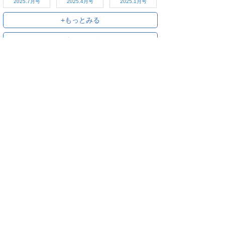
2025.7月号
2025.4月号
2025.1月号
+もっとみる
+すべてみる
ご利用方法
対応デバイス
よくある質問
ご利用規約
プライバシーポリシー
お問い合わせ
サービス運営会社
株式会社オプティム
オプティムはビジネス向けスマホ・タブレットアプリのマーケットリー
ダーです。
お申し込み・ご相談はメールで随時受付をしております。お気軽にお問
い合わせください。
〒105-0022
東京都港区海岸1丁目2番20号 汐留ビルディング 18F