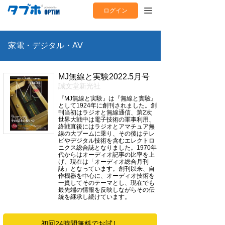
ログイン
家電・デジタル・AV
MJ無線と実験2022.5月号
誠文堂新光社
『MJ無線と実験』は『無線と實驗』
として1924年に創刊されました。創
刊当初はラジオと無線通信、第2次
世界大戦中は電子技術の軍事利用、
終戦直後にはラジオとアマチュア無
線の大ブームに乗り、その後はテレ
ビやデジタル技術を含むエレクトロ
ニクス総合誌となりました。1970年
代からはオーディオ記事の比率を上
げ、現在は「オーディオ総合月刊
誌」となっています。創刊以来、自
作機器を中心に、オーディオ技術を
一貫してそのテーマとし、現在でも
最先端の情報を反映しながらその伝
統を継承し続けています。
初回24時間無料でお試し