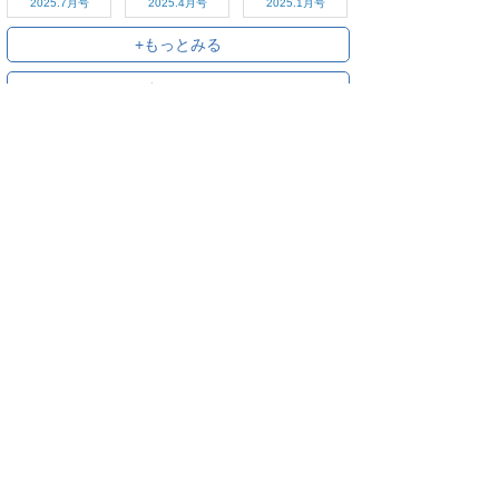
2025.7月号
2025.4月号
2025.1月号
+もっとみる
+すべてみる
ご利用方法
対応デバイス
よくある質問
ご利用規約
プライバシーポリシー
お問い合わせ
サービス運営会社
株式会社オプティム
オプティムはビジネス向けスマホ・タブレットアプリのマーケットリー
ダーです。
お申し込み・ご相談はメールで随時受付をしております。お気軽にお問
い合わせください。
〒105-0022
東京都港区海岸1丁目2番20号 汐留ビルディング 18F