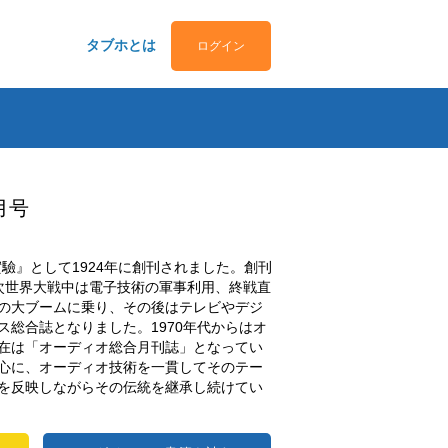
タブホとは
ログイン
月号
驗』として1924年に創刊されました。創刊
次世界大戦中は電子技術の軍事利用、終戦直
の大ブームに乗り、その後はテレビやデジ
ス総合誌となりました。1970年代からはオ
在は「オーディオ総合月刊誌」となってい
心に、オーディオ技術を一貫してそのテー
を反映しながらその伝統を継承し続けてい