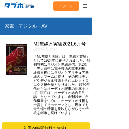
ログイン
家電・デジタル・AV
MJ無線と実験2021.6月号
誠文堂新光社
『MJ無線と実験』は『無線と實驗』
として1924年に創刊されました。創
刊当初はラジオと無線通信、第2次
世界大戦中は電子技術の軍事利用、
終戦直後にはラジオとアマチュア無
線の大ブームに乗り、その後はテレ
ビやデジタル技術を含むエレクトロ
ニクス総合誌となりました。1970年
代からはオーディオ記事の比率を上
げ、現在は「オーディオ総合月刊
誌」となっています。創刊以来、自
作機器を中心に、オーディオ技術を
一貫してそのテーマとし、現在でも
最先端の情報を反映しながらその伝
統を継承し続けています。
初回24時間無料でお試し