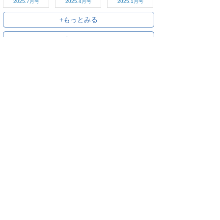
2025.7月号
2025.4月号
2025.1月号
+もっとみる
+すべてみる
ご利用方法
対応デバイス
よくある質問
ご利用規約
プライバシーポリシー
お問い合わせ
サービス運営会社
株式会社オプティム
オプティムはビジネス向けスマホ・タブレットアプリのマーケットリー
ダーです。
お申し込み・ご相談はメールで随時受付をしております。お気軽にお問
い合わせください。
〒105-0022
東京都港区海岸1丁目2番20号 汐留ビルディング 18F