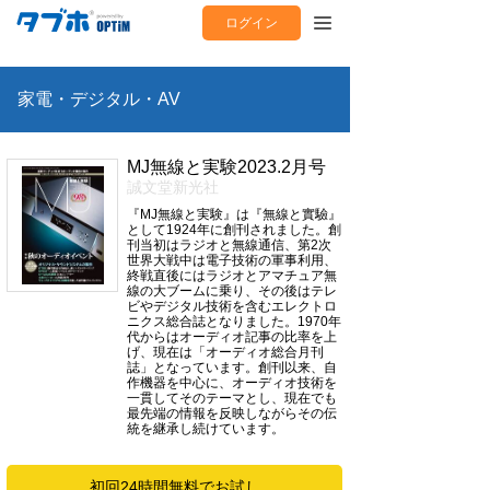
ログイン
家電・デジタル・AV
MJ無線と実験2023.2月号
誠文堂新光社
『MJ無線と実験』は『無線と實驗』
として1924年に創刊されました。創
刊当初はラジオと無線通信、第2次
世界大戦中は電子技術の軍事利用、
終戦直後にはラジオとアマチュア無
線の大ブームに乗り、その後はテレ
ビやデジタル技術を含むエレクトロ
ニクス総合誌となりました。1970年
代からはオーディオ記事の比率を上
げ、現在は「オーディオ総合月刊
誌」となっています。創刊以来、自
作機器を中心に、オーディオ技術を
一貫してそのテーマとし、現在でも
最先端の情報を反映しながらその伝
統を継承し続けています。
初回24時間無料でお試し