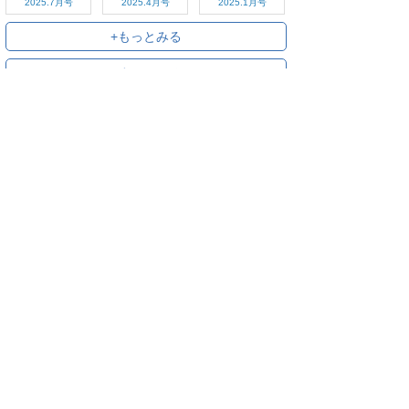
2025.7月号
2025.4月号
2025.1月号
+もっとみる
+すべてみる
ご利用方法
対応デバイス
よくある質問
ご利用規約
プライバシーポリシー
お問い合わせ
サービス運営会社
株式会社オプティム
オプティムはビジネス向けスマホ・タブレットアプリのマーケットリー
ダーです。
お申し込み・ご相談はメールで随時受付をしております。お気軽にお問
い合わせください。
〒105-0022
東京都港区海岸1丁目2番20号 汐留ビルディング 18F