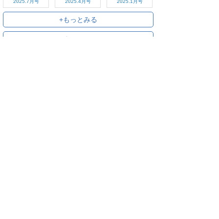
2025.7月号
2025.4月号
2025.1月号
+もっとみる
+すべてみる
ご利用方法
対応デバイス
よくある質問
ご利用規約
プライバシーポリシー
お問い合わせ
サービス運営会社
株式会社オプティム
オプティムはビジネス向けスマホ・タブレットアプリのマーケットリー
ダーです。
お申し込み・ご相談はメールで随時受付をしております。お気軽にお問
い合わせください。
〒105-0022
東京都港区海岸1丁目2番20号 汐留ビルディング 18F