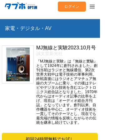
ログイン
家電・デジタル・AV
MJ無線と実験2023.10月号
誠文堂新光社
『MJ無線と実験』は『無線と實驗』
として1924年に創刊されました。創
刊当初はラジオと無線通信、第2次
世界大戦中は電子技術の軍事利用、
終戦直後にはラジオとアマチュア無
線の大ブームに乗り、その後はテレ
ビやデジタル技術を含むエレクトロ
ニクス総合誌となりました。1970年
代からはオーディオ記事の比率を上
げ、現在は「オーディオ総合月刊
誌」となっています。創刊以来、自
作機器を中心に、オーディオ技術を
一貫してそのテーマとし、現在でも
最先端の情報を反映しながらその伝
統を継承し続けています。
初回24時間無料でお試し