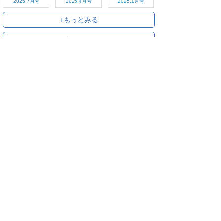
2025.7月号
2025.4月号
2025.1月号
+もっとみる
+すべてみる
ご利用方法
対応デバイス
よくある質問
ご利用規約
プライバシーポリシー
お問い合わせ
サービス運営会社
株式会社オプティム
オプティムはビジネス向けスマホ・タブレットアプリのマーケットリー
ダーです。
お申し込み・ご相談はメールで随時受付をしております。お気軽にお問
い合わせください。
〒105-0022
東京都港区海岸1丁目2番20号 汐留ビルディング 18F