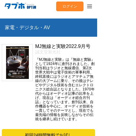
ログイン
家電・デジタル・AV
MJ無線と実験2022.9月号
誠文堂新光社
『MJ無線と実験』は『無線と實驗』
として1924年に創刊されました。創
刊当初はラジオと無線通信、第2次
世界大戦中は電子技術の軍事利用、
終戦直後にはラジオとアマチュア無
線の大ブームに乗り、その後はテレ
ビやデジタル技術を含むエレクトロ
ニクス総合誌となりました。1970年
代からはオーディオ記事の比率を上
げ、現在は「オーディオ総合月刊
誌」となっています。創刊以来、自
作機器を中心に、オーディオ技術を
一貫してそのテーマとし、現在でも
最先端の情報を反映しながらその伝
統を継承し続けています。
初回24時間無料でお試し